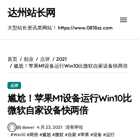
跳
达州站长网
转
到
内
大型站长资讯类网站！ https://www.0818zz.com
容
首页
创业
点评
2021
尴尬！苹果M1设备运行Win10比微软自家设备快两倍
点评
尴尬！苹果M1设备运行Win10比
微软自家设备快两倍
由 dawei
4 月 23, 2021
没有评论
#
Win10
#
两倍
#
尴尬
#
微软
#
自家
#
苹果
#
设备
#
运行