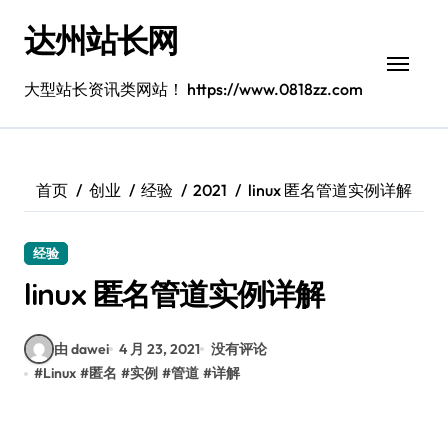
跳
达州站长网
转
到
内
大型站长资讯类网站！ https://www.0818zz.com
容
首页
创业
经验
2021
linux 匿名管道实例详解
经验
linux 匿名管道实例详解
由 dawei
4 月 23, 2021
没有评论
#
Linux
#
匿名
#
实例
#
管道
#
详解