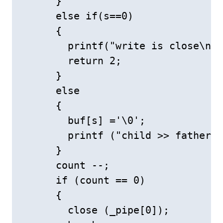
      } 

      else if(s==0) 

      { 

        printf("write is close\n")
        return 2; 

      } 

      else 

      { 

        buf[s] ='\0'; 

        printf ("child >> father: 
      } 

      count --; 

      if (count == 0) 

      { 

        close (_pipe[0]); 
