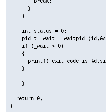
        break; 

      } 

    } 

    int status = 0; 

    pid_t _wait = waitpid (id,&sta
    if (_wait > 0) 

    { 

      printf("exit code is %d,sign
    } 

    } 

  return 0; 

} 
