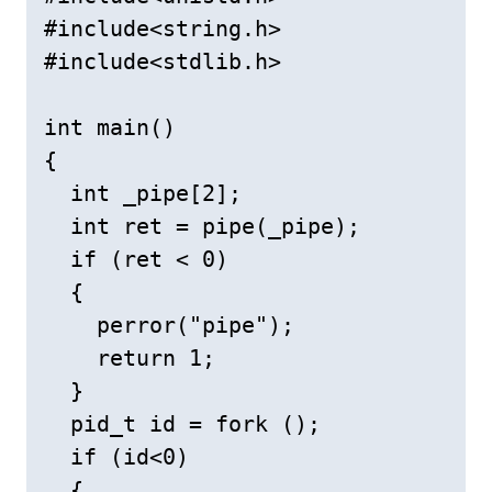
#include<string.h> 

#include<stdlib.h> 

int main() 

{ 

  int _pipe[2]; 

  int ret = pipe(_pipe); 

  if (ret < 0) 

  { 

    perror("pipe"); 

    return 1; 

  } 

  pid_t id = fork (); 

  if (id<0) 

  { 
