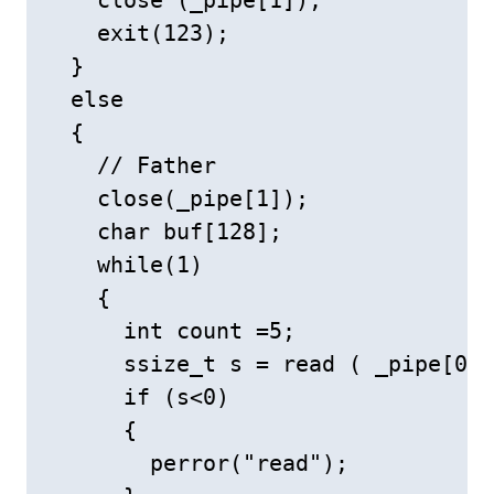
    close (_pipe[1]); 

    exit(123); 

  } 

  else  

  { 

    // Father 

    close(_pipe[1]); 

    char buf[128]; 

    while(1) 

    { 

      int count =5; 

      ssize_t s = read ( _pipe[0],
      if (s<0) 

      { 

        perror("read"); 
