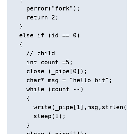
    perror("fork"); 

    return 2; 

  } 

  else if (id == 0) 

  { 

    // child 

    int count =5; 

    close (_pipe[0]); 

    char* msg = "hello bit"; 

    while (count --) 

    { 

      write(_pipe[1],msg,strlen(ms
      sleep(1); 

    } 
