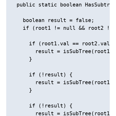
  public static boolean HasSubtree
    boolean result = false;

    if (root1 != null && root2 != 
      if (root1.val == root2.val) 
        result = isSubTree(root1,r
      }

      if (!result) {

        result = isSubTree(root1.l
      }

      if (!result) {

        result = isSubTree(root1.r