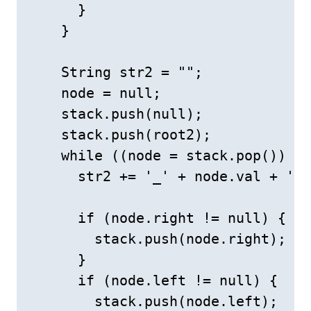
      }

    }

    String str2 = "";

    node = null;

    stack.push(null);

    stack.push(root2);

    while ((node = stack.pop()) !=
      str2 += '_' + node.val + '_'
      if (node.right != null) {

        stack.push(node.right);

      }

      if (node.left != null) {

        stack.push(node.left);
