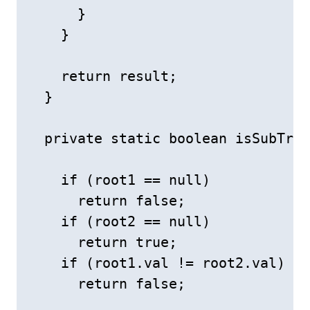
      }

    }

    return result;

  }

  private static boolean isSubTree
    if (root1 == null)

      return false;

    if (root2 == null)

      return true;

    if (root1.val != root2.val)

      return false;
