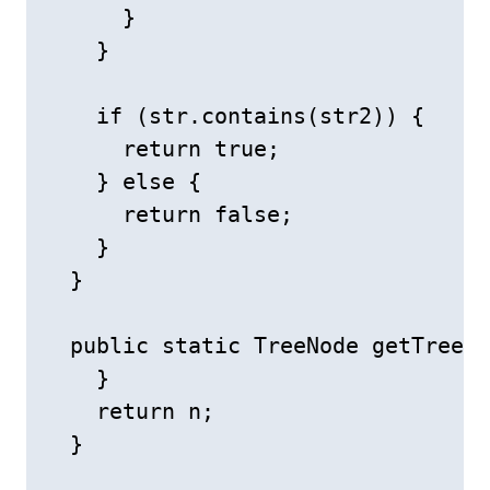
      }

    }

    if (str.contains(str2)) {

      return true;

    } else {

      return false;

    }

  }

  public static TreeNode getTree(i
    }

    return n;

  }
