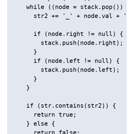
    while ((node = stack.pop()) !=
      str2 += '_' + node.val + '_'
      if (node.right != null) {

        stack.push(node.right);

      }

      if (node.left != null) {

        stack.push(node.left);

      }

    }

    if (str.contains(str2)) {

      return true;

    } else {

      return false;
