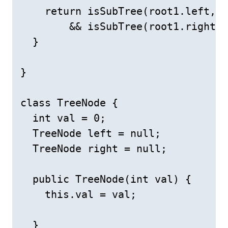
    return isSubTree(root1.left,ro
        && isSubTree(root1.right,r
  }

}

class TreeNode {

  int val = 0;

  TreeNode left = null;

  TreeNode right = null;

  public TreeNode(int val) {

    this.val = val;

  }
