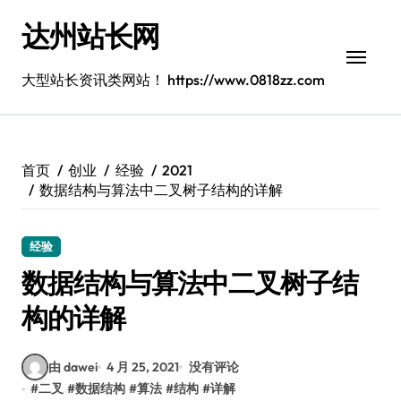
跳
达州站长网
转
到
内
大型站长资讯类网站！ https://www.0818zz.com
容
首页
创业
经验
2021
数据结构与算法中二叉树子结构的详解
经验
数据结构与算法中二叉树子结
构的详解
由 dawei
4 月 25, 2021
没有评论
#
二叉
#
数据结构
#
算法
#
结构
#
详解