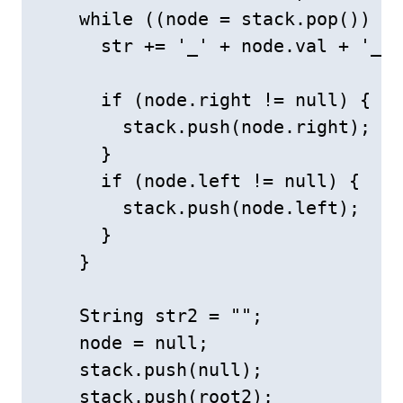
    while ((node = stack.pop()) !=
      str += '_' + node.val + '_';

      if (node.right != null) {

        stack.push(node.right);

      }

      if (node.left != null) {

        stack.push(node.left);

      }

    }

    String str2 = "";

    node = null;

    stack.push(null);

    stack.push(root2);
