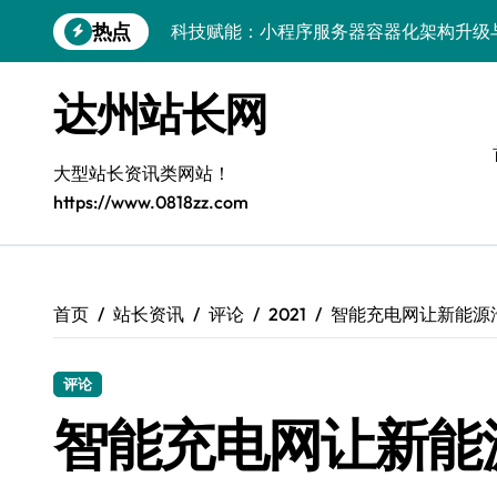
跳
热点
科技赋能：小程序服务器容器化架构升级
转
到
客户端协同视角下系统级容器部署编排架
内
达州站长网
容
容器与编排驱动：多媒体系统服务器高效
科技赋能部署：服务器端容器化部署与编
大型站长资讯类网站！
https://www.0818zz.com
Windows下鸿蒙运行库配置全解析
Windows多媒体开发环境搭建与运行库
容器编排底层逻辑深度解析
首页
站长资讯
评论
2021
智能充电网让新能源汽
Windows微服务网关运行库高效配置指南
评论
网站构建全解析：框架选型与设计模式精
智能充电网让新能
API开发实战：小程序后端容器化与K8s