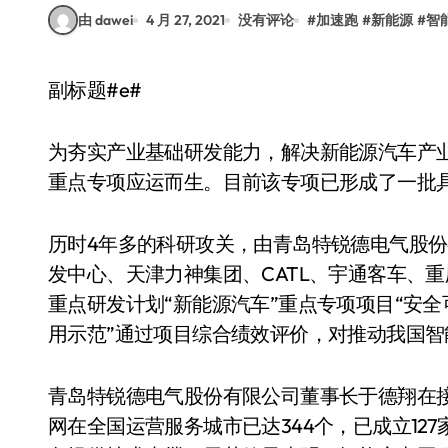
由 dawei
4 月 27, 2021
没有评论
#
加速跑
#
新能源
#
智
副标题#e#
为夯实产业基础研发能力，解决新能源汽车产业
重点专项应运而生。目前该专项已形成了一批
历时4年多的科研攻关，由青岛特锐德电气股
发中心、天津力神集团、CATL、宇通客车、
重点研发计划“新能源汽车”重点专项项目“安
用示范”通过项目综合绩效评价，对推动我国
青岛特锐德电气股份有限公司董事长于德翔在
网在全国运营服务城市已达344个，已成立12