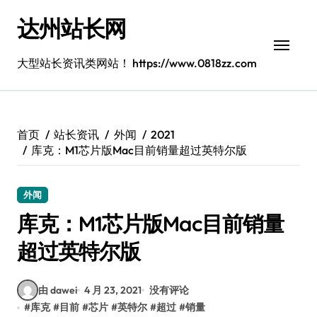
跳
达州站长网
转
到
内
大型站长资讯类网站！ https://www.0818zz.com
容
首页
站长资讯
外闻
2021
库克：M1芯片版Mac目前销量超过英特尔版
外闻
库克：M1芯片版Mac目前销量
超过英特尔版
由 dawei
4 月 23, 2021
没有评论
#
库克
#
目前
#
芯片
#
英特尔
#
超过
#
销量