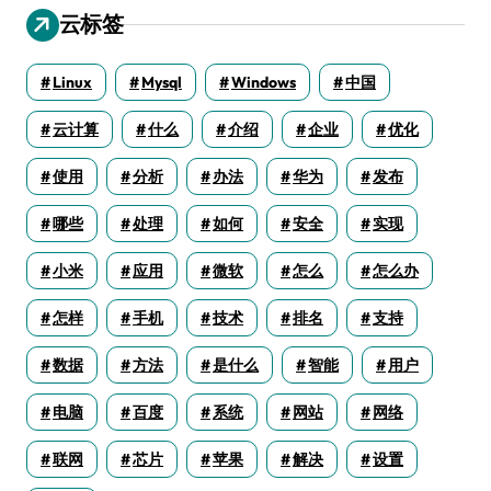
云标签
Linux
Mysql
Windows
中国
云计算
什么
介绍
企业
优化
使用
分析
办法
华为
发布
哪些
处理
如何
安全
实现
小米
应用
微软
怎么
怎么办
怎样
手机
技术
排名
支持
数据
方法
是什么
智能
用户
电脑
百度
系统
网站
网络
联网
芯片
苹果
解决
设置