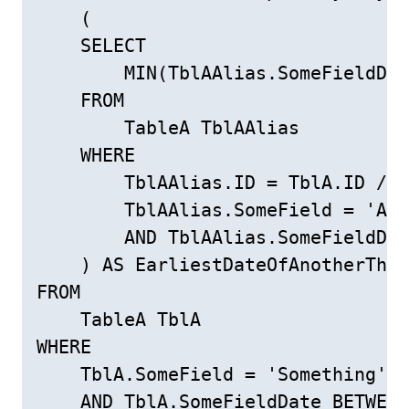
    (

    SELECT

        MIN(TblAAlias.SomeFieldDat
    FROM

        TableA TblAAlias

    WHERE

        TblAAlias.ID = TblA.ID /* 
        TblAAlias.SomeField = 'Ano
        AND TblAAlias.SomeFieldDat
    ) AS EarliestDateOfAnotherThin
FROM

    TableA TblA

WHERE

    TblA.SomeField = 'Something'

    AND TblA.SomeFieldDate BETWEEN