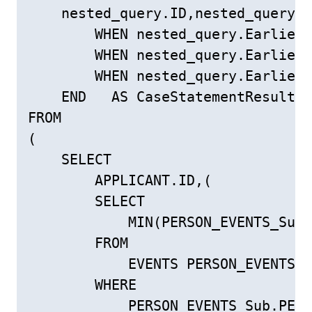
    nested_query.ID,nested_query.F
        WHEN nested_query.Earliest
        WHEN nested_query.Earliest
        WHEN nested_query.Earliest
    END   AS CaseStatementResult

FROM

(

    SELECT

        APPLICANT.ID,(

        SELECT

            MIN(PERSON_EVENTS_Sub.
        FROM

            EVENTS PERSON_EVENTS_S
        WHERE

            PERSON_EVENTS_Sub.PER_