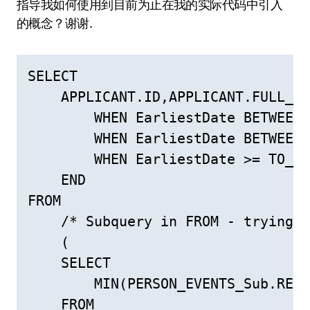
指导我如何使用到目前为止在我的实际代码中引入
的概念？谢谢.
SELECT

    APPLICANT.ID,APPLICANT.FULL_NA
        WHEN EarliestDate BETWEEN 
        WHEN EarliestDate BETWEEN 
        WHEN EarliestDate >= TO_DA
    END

FROM

    /* Subquery in FROM - trying t
    (

    SELECT

        MIN(PERSON_EVENTS_Sub.REQU
    FROM
