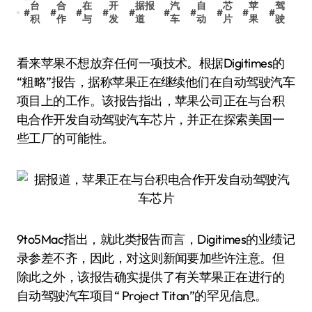
台
合
在
开
据报
汽
自
芯
苹
驾
#
#
#
#
#
#
#
#
#
#
积
作
与
发
道
车
动
片
果
驶
看来苹果不想放弃任何一项技术。根据Digitimes的
“粗略”报告，据称苹果正在继续他们在自动驾驶汽车
项目上的工作。该报告指出，苹果公司正在与台积
电合作开发自动驾驶汽车芯片，并正在探索美国一
些工厂的可能性。
9to5Mac指出，就此类报告而言，Digitimes的业绩记
录参差不齐，因此，对这则新闻要加些许注意。但
除此之外，该报告确实提供了有关苹果正在进行的
自动驾驶汽车项目“ Project Titan”的罕见信息。