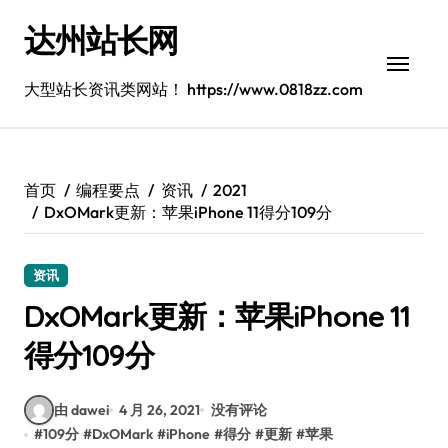
跳
达州站长网
转
到
内
大型站长资讯类网站！ https://www.0818zz.com
容
首页
编程要点
资讯
2021
DxOMark更新：苹果iPhone 11得分109分
资讯
DxOMark更新：苹果iPhone 11
得分109分
由 dawei
4 月 26, 2021
没有评论
#
109分
#
DxOMark
#
iPhone
#
得分
#
更新
#
苹果