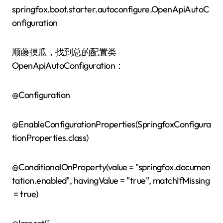
springfox.boot.starter.autoconfigure.OpenApiAutoC
onfiguration
顺藤摸瓜，找到总的配置类
OpenApiAutoConfiguration：
@Configuration
@EnableConfigurationProperties(SpringfoxConfigura
tionProperties.class)
@ConditionalOnProperty(value = "springfox.documen
tation.enabled", havingValue = "true", matchIfMissing
= true)