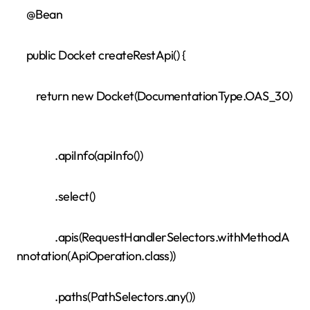
@Bean
public Docket createRestApi() {
return new Docket(DocumentationType.OAS_30)
.apiInfo(apiInfo())
.select()
.apis(RequestHandlerSelectors.withMethodA
nnotation(ApiOperation.class))
.paths(PathSelectors.any())