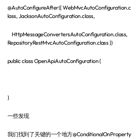
@AutoConfigureAfter({ WebMvcAutoConfiguration.c
lass, JacksonAutoConfiguration.class,
HttpMessageConvertersAutoConfiguration.class,
RepositoryRestMvcAutoConfiguration.class })
public class OpenApiAutoConfiguration {
}
一些发现
我们找到了关键的一个地方@ConditionalOnProperty