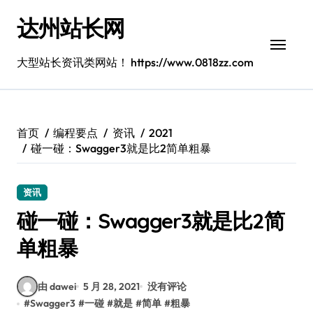
跳
达州站长网
转
到
内
大型站长资讯类网站！ https://www.0818zz.com
容
首页
编程要点
资讯
2021
碰一碰：Swagger3就是比2简单粗暴
资讯
碰一碰：Swagger3就是比2简
单粗暴
由 dawei
5 月 28, 2021
没有评论
#
Swagger3
#
一碰
#
就是
#
简单
#
粗暴