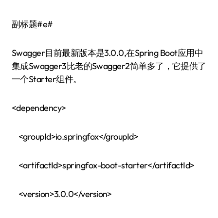
副标题#e#
Swagger目前最新版本是3.0.0,在Spring Boot应用中
集成Swagger3比老的Swagger2简单多了，它提供了
一个Starter组件。
<dependency>
<groupId>io.springfox</groupId>
<artifactId>springfox-boot-starter</artifactId>
<version>3.0.0</version>