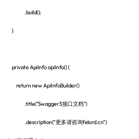
.build();
}
private ApiInfo apiInfo() {
return new ApiInfoBuilder()
.title("Swagger3接口文档")
.description("更多请咨询felord.cn")