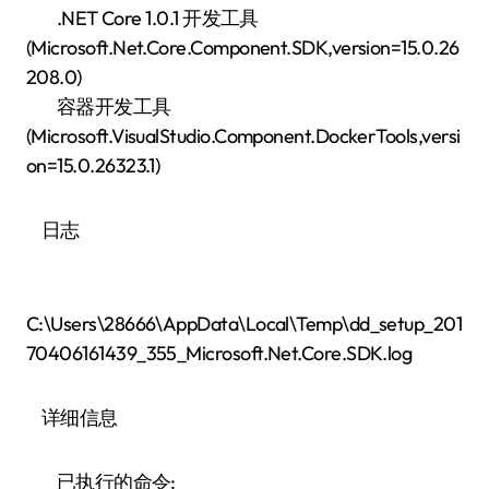
.NET Core 1.0.1 开发工具
(Microsoft.Net.Core.Component.SDK,version=15.0.26
208.0)
容器开发工具
(Microsoft.VisualStudio.Component.DockerTools,versi
on=15.0.26323.1)
日志
C:\Users\28666\AppData\Local\Temp\dd_setup_201
70406161439_355_Microsoft.Net.Core.SDK.log
详细信息
已执行的命令: