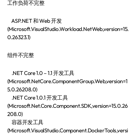
工作负荷不完整
ASP.NET 和 Web 开发
(Microsoft.VisualStudio.Workload.NetWeb,version=15.
0.26323.1)
组件不完整
.NET Core 1.0 – 1.1 开发工具
(Microsoft.NetCore.ComponentGroup.Web,version=1
5.0.26208.0)
.NET Core 1.0.1 开发工具
(Microsoft.Net.Core.Component.SDK,version=15.0.26
208.0)
容器开发工具
(Microsoft.VisualStudio.Component.DockerTools,versi