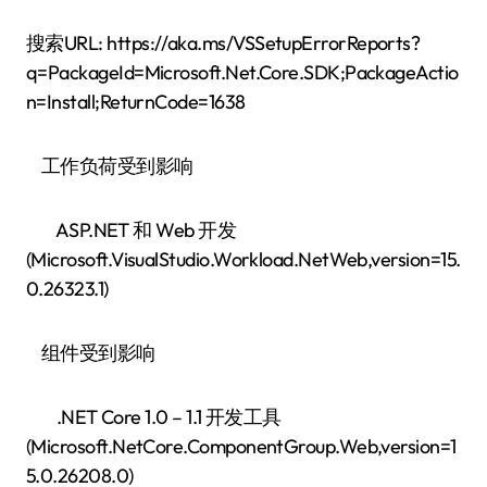
搜索URL: https://aka.ms/VSSetupErrorReports?
q=PackageId=Microsoft.Net.Core.SDK;PackageActio
n=Install;ReturnCode=1638
工作负荷受到影响
ASP.NET 和 Web 开发
(Microsoft.VisualStudio.Workload.NetWeb,version=15.
0.26323.1)
组件受到影响
.NET Core 1.0 – 1.1 开发工具
(Microsoft.NetCore.ComponentGroup.Web,version=1
5.0.26208.0)