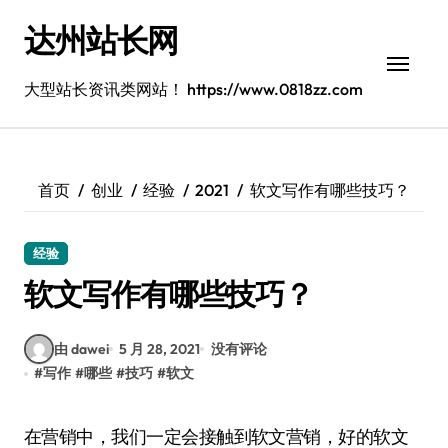
跳
达州站长网
转
到
内
大型站长资讯类网站！ https://www.0818zz.com
容
首页
创业
经验
2021
软文写作有哪些技巧？
经验
软文写作有哪些技巧？
由 dawei
5 月 28, 2021
没有评论
#
写作
#
哪些
#
技巧
#
软文
在营销中，我们一定会接触到软文营销，好的软文