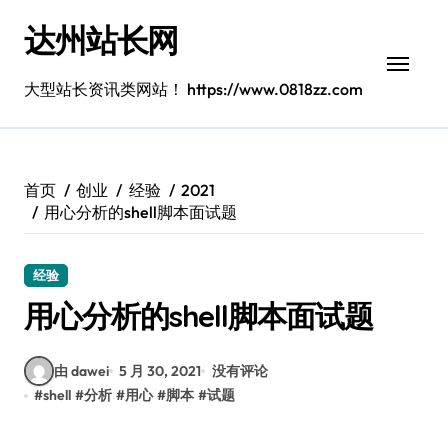
跳
达州站长网
转
到
内
大型站长资讯类网站！ https://www.0818zz.com
容
首页
创业
经验
2021
用心分析的shell脚本面试题
经验
用心分析的shell脚本面试题
由 dawei
5 月 30, 2021
没有评论
#
shell
#
分析
#
用心
#
脚本
#
试题