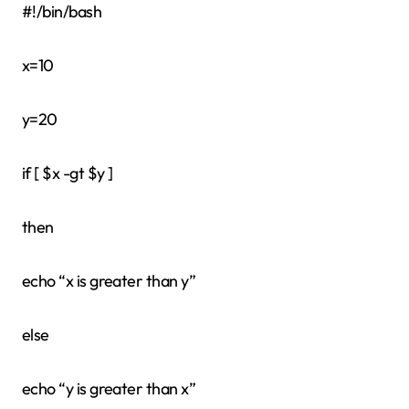
#!/bin/bash
x=10
y=20
if [ $x -gt $y ]
then
echo “x is greater than y”
else
echo “y is greater than x”