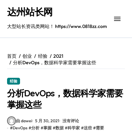
跳
达州站长网
转
到
内
大型站长资讯类网站！ https://www.0818zz.com
容
首页
创业
经验
2021
分析DevOps，数据科学家需要掌握这些
经验
分析DevOps，数据科学家需要
掌握这些
由 dawei
5 月 30, 2021
没有评论
#
DevOps
#
分析
#
掌握
#
数据
#
科学家
#
这些
#
需要