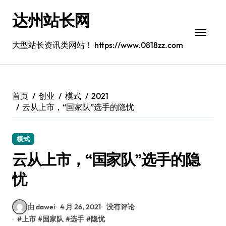
跳
达州站长网
转
到
内
大型站长资讯类网站！ https://www.0818zz.com
容
首页
创业
模式
2021
云从上市，“国家队”选手的隐忧
模式
云从上市，“国家队”选手的隐
忧
由 dawei
4 月 26, 2021
没有评论
#
上市
#
国家队
#
选手
#
隐忧