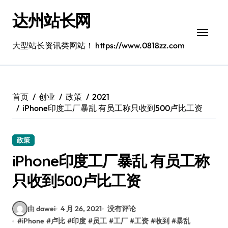
跳
达州站长网
转
到
内
大型站长资讯类网站！ https://www.0818zz.com
容
首页
创业
政策
2021
iPhone印度工厂暴乱 有员工称只收到500卢比工资
政策
iPhone印度工厂暴乱 有员工称
只收到500卢比工资
由 dawei
4 月 26, 2021
没有评论
#
iPhone
#
卢比
#
印度
#
员工
#
工厂
#
工资
#
收到
#
暴乱