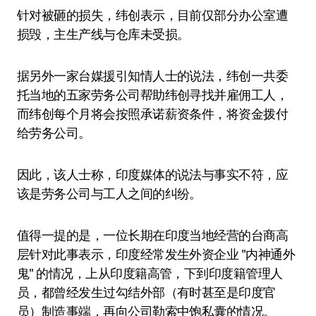
针对被砸的损失，纬创表示，目前仅部分办公室遭
损毁，主生产线与仓库未受损。
据另外一家台媒援引知情人士的说法，纬创一共委
托当地的五家劳务公司帮助纬创寻找并雇佣工人，
而纬创每个月将会按照承诺薪资条件，将资金拨付
给劳务公司。
因此，该人士称，印度媒体的说法与事实不符，应
该是劳务公司与工人之间的纠纷。
值得一提的是，一位长期在印度当地经营的台商高
层针对此事表示，印度经常发生外资企业 "内神通外
鬼" 的情况，上从印度籍高管，下到印度籍管理人
员，都曾经发生过勾结外部（有时甚至是印度官
员）制造事端，再向公司勒索中饱私囊的情况。