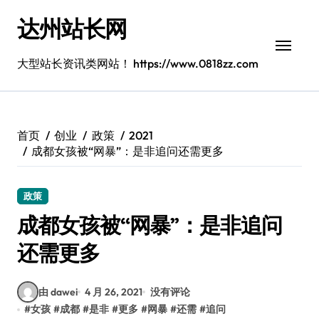
跳
达州站长网
转
到
内
大型站长资讯类网站！ https://www.0818zz.com
容
首页
创业
政策
2021
成都女孩被“网暴”：是非追问还需更多
政策
成都女孩被“网暴”：是非追问
还需更多
由 dawei
4 月 26, 2021
没有评论
#
女孩
#
成都
#
是非
#
更多
#
网暴
#
还需
#
追问