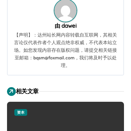
由
dawei
【声明】：达州站长网内容转载自互联网，其相关
言论仅代表作者个人观点绝非权威，不代表本站立
场。如您发现内容存在版权问题，请提交相关链接
至邮箱：bqsm@foxmail.com，我们将及时予以处
理。
相关文章
资本