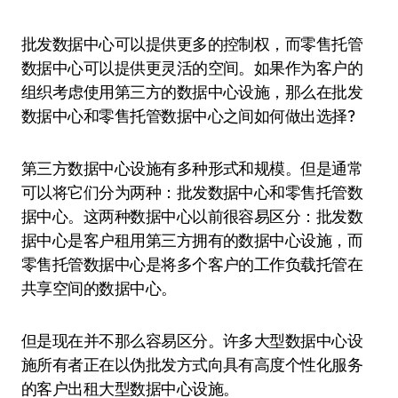
批发数据中心可以提供更多的控制权，而零售托管
数据中心可以提供更灵活的空间。如果作为客户的
组织考虑使用第三方的数据中心设施，那么在批发
数据中心和零售托管数据中心之间如何做出选择?
第三方数据中心设施有多种形式和规模。但是通常
可以将它们分为两种：批发数据中心和零售托管数
据中心。这两种数据中心以前很容易区分：批发数
据中心是客户租用第三方拥有的数据中心设施，而
零售托管数据中心是将多个客户的工作负载托管在
共享空间的数据中心。
但是现在并不那么容易区分。许多大型数据中心设
施所有者正在以伪批发方式向具有高度个性化服务
的客户出租大型数据中心设施。