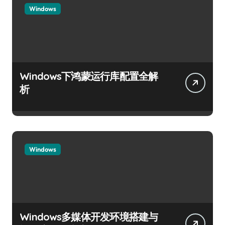
Windows
Windows下鸿蒙运行库配置全解
析
Windows
Windows多媒体开发环境搭建与