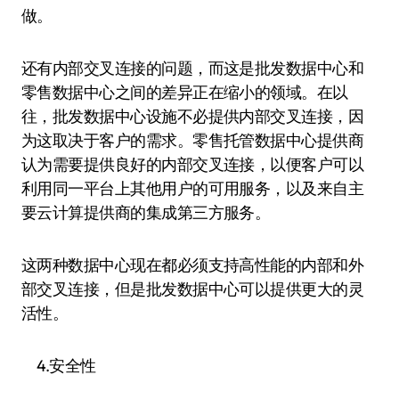
做。
还有内部交叉连接的问题，而这是批发数据中心和
零售数据中心之间的差异正在缩小的领域。在以
往，批发数据中心设施不必提供内部交叉连接，因
为这取决于客户的需求。零售托管数据中心提供商
认为需要提供良好的内部交叉连接，以便客户可以
利用同一平台上其他用户的可用服务，以及来自主
要云计算提供商的集成第三方服务。
这两种数据中心现在都必须支持高性能的内部和外
部交叉连接，但是批发数据中心可以提供更大的灵
活性。
4.安全性