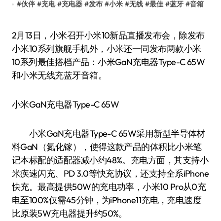
#
伙伴
#
充电
#
充电器
#
发布
#
小米
#
无线
#
最佳
#
蓝牙
#
音箱
2月13日，小米召开小米10新品直播发布会，除发布
小米10系列旗舰手机外，小米还一同发布两款小米
10系列最佳搭档产品：小米GaN充电器Type-C 65W
和小米无线充蓝牙音箱。
小米GaN充电器Type-C 65W
小米GaN充电器Type-C 65W采用新型半导体材
料GaN（氮化镓），使得这款产品的体积比小米笔
记本标配的适配器减小约48%。充电方面，其支持小
米疾速闪充、PD 3.0等快充协议，还支持全系iPhone
快充。最高提供50W的充电功率，小米10 Pro从0充
电至100%仅需45分钟，为iPhone11充电，充电速度
比原装5W充电器提升约50%。