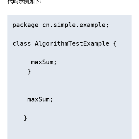
代码示例如下:
package cn.simple.example;

class AlgorithmTestExample {

     maxSum;

    }

    maxSum;

   }
