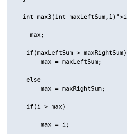
   int max3(int maxLeftSum,1)">int
     max;

    if(maxLeftSum > maxRightSum)

        max = maxLeftSum;

    else

        max = maxRightSum;

    if(i > max)

        max = i;
