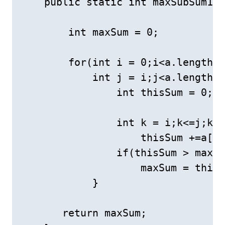
    public static int maxSubSum1(i
        int maxSum = 0;

        for(int i = 0;i<a.length;i
            int j = i;j<a.length;j
                int thisSum = 0;

                int k = i;k<=j;k++
                    thisSum +=a[k]
                if(thisSum > maxSu
                    maxSum = thisS
            }

       return maxSum;
