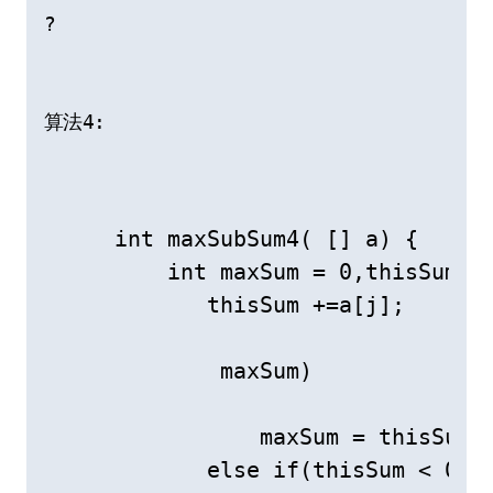
?
算法4:
    int maxSubSum4( [] a) {

        int maxSum = 0,thisSum = 
           thisSum +=a[j];

            maxSum)

               maxSum = thisSum;

           else if(thisSum < 0)
