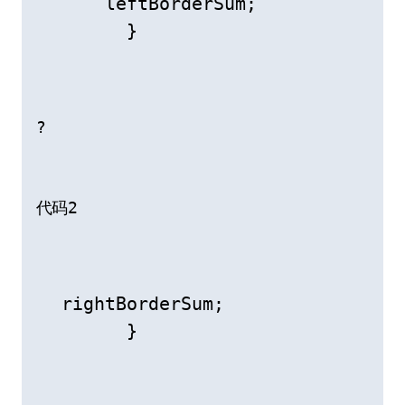
     leftBorderSum;           

       }
?
代码2
 rightBorderSum;

       }