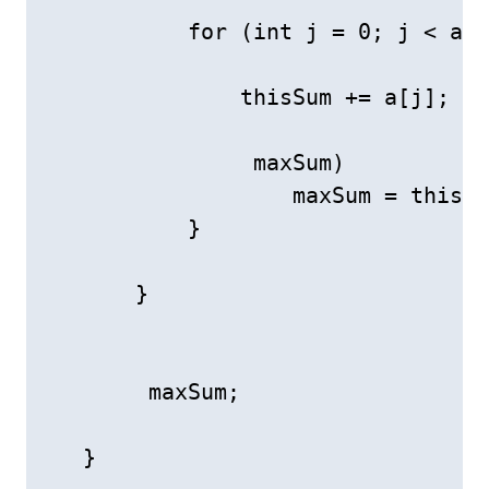
           for (int j = 0; j < a.l
               thisSum += a[j];

                maxSum)

                   maxSum = thisSu
           }

       }

        maxSum;

   }
