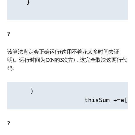
    }

?
该算法肯定会正确运行(这用不着花太多时间去证
明)。运行时间为O(N的3次方)，这完全取决这两行代
码:
     )

                    thisSum +=a[k]
?