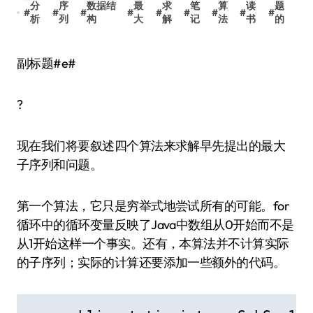
分
序
数据结
最
求
笔
算
读
题
#
#
#
#
#
#
#
#
#
析
列
构
大
解
记
法
书
的
副标题#e#
?
现在我们将要叙述四个算法来求解早先提出的最大
子序列和问题。
第一个算法，它只是穷举式地尝试所有的可能。for
循环中的循环变量反映了Java中数组从0开始而不是
从1开始这样一个事实。还有，本算法并不计算实际
的子序列；实际的计算还要添加一些额外的代码。