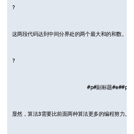
?
这两段代码达到中间分界处的两个最大和的和数。这
?
                        #p#副标题#e##p
显然，算法3需要比前面两种算法更多的编程努力。然