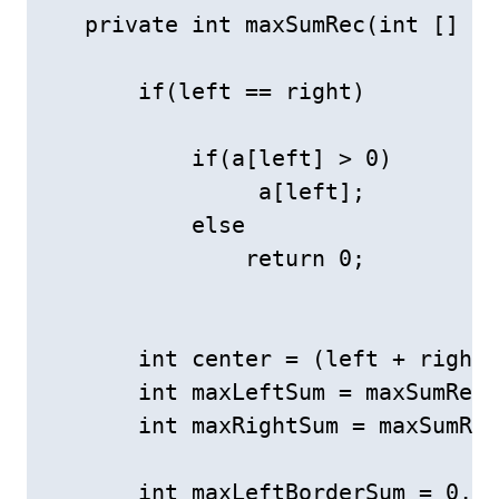
   private int maxSumRec(int [] a,
       if(left == right)

           if(a[left] > 0)

                a[left];

           else

               return 0;

       int center = (left + right)
       int maxLeftSum = maxSumRec(
       int maxRightSum = maxSumRec
       int maxLeftBorderSum = 0,le