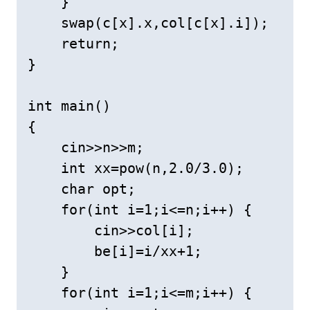
    }

    swap(c[x].x,col[c[x].i]);

    return;

}

int main()

{

    cin>>n>>m;

    int xx=pow(n,2.0/3.0);

    char opt; 

    for(int i=1;i<=n;i++) {

        cin>>col[i];

        be[i]=i/xx+1;

    }

    for(int i=1;i<=m;i++) {
