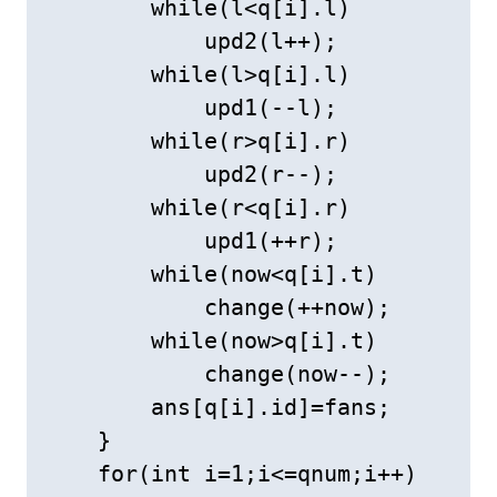
        while(l<q[i].l)

            upd2(l++);

        while(l>q[i].l)

            upd1(--l);

        while(r>q[i].r)

            upd2(r--);

        while(r<q[i].r)

            upd1(++r);

        while(now<q[i].t)

            change(++now);

        while(now>q[i].t)

            change(now--);

        ans[q[i].id]=fans;

    }

    for(int i=1;i<=qnum;i++)
