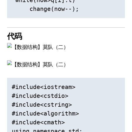
     change(now--);    
代码
#include<iostream>

#include<cstdio>

#include<cstring>

#include<algorithm>

#include<cmath>

using namespace std;
