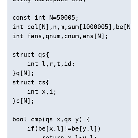
const int N=50005;

int col[N],n,m,sum[1000005],be[N];

int fans,qnum,cnum,ans[N];

struct qs{

    int l,r,t,id;

}q[N];

struct cs{

    int x,i;

}c[N];

bool cmp(qs x,qs y) {

    if(be[x.l]!=be[y.l])

        return x.l<y.l;
