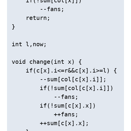
    if(!sum[col[x]])

        --fans;

    return;

}

int l,now;

void change(int x) {

    if(c[x].i<=r&&c[x].i>=l) {

        --sum[col[c[x].i]];

        if(!sum[col[c[x].i]])

            --fans;

        if(!sum[c[x].x])

            ++fans;

        ++sum[c[x].x];
