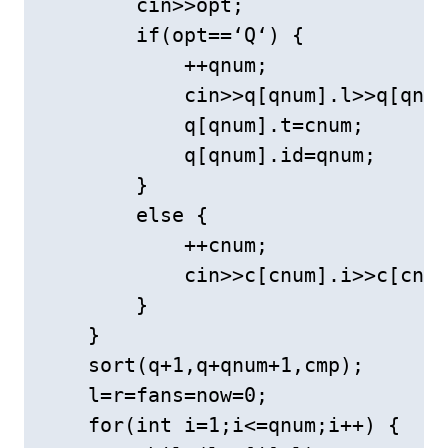
        cin>>opt;

        if(opt==‘Q‘) {

            ++qnum;

            cin>>q[qnum].l>>q[qnum
            q[qnum].t=cnum;

            q[qnum].id=qnum;

        }

        else {

            ++cnum;

            cin>>c[cnum].i>>c[cnum
        }

    }

    sort(q+1,q+qnum+1,cmp);

    l=r=fans=now=0;

    for(int i=1;i<=qnum;i++) {
