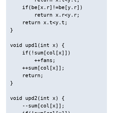
    if(be[x.r]!=be[y.r])

        return x.r<y.r;

    return x.t<y.t;

}

void upd1(int x) {

    if(!sum[col[x]])

        ++fans;

    ++sum[col[x]];

    return;

}

void upd2(int x) {

    --sum[col[x]];
