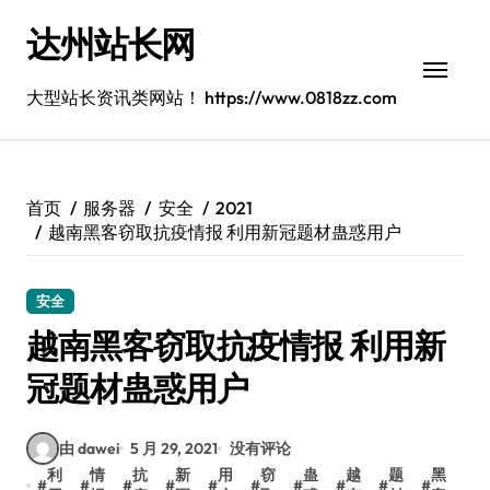
跳
达州站长网
转
到
内
大型站长资讯类网站！ https://www.0818zz.com
容
首页
服务器
安全
2021
越南黑客窃取抗疫情报 利用新冠题材蛊惑用户
安全
越南黑客窃取抗疫情报 利用新
冠题材蛊惑用户
由 dawei
5 月 29, 2021
没有评论
利
情
抗
新
用
窃
蛊
越
题
黑
#
#
#
#
#
#
#
#
#
#