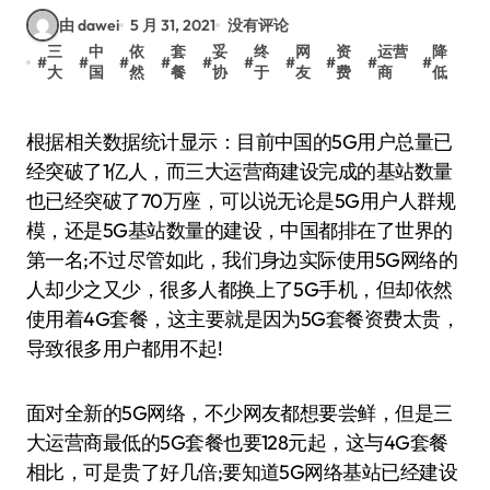
由 dawei
5 月 31, 2021
没有评论
三
中
依
套
妥
终
网
资
运营
降
#
#
#
#
#
#
#
#
#
#
大
国
然
餐
协
于
友
费
商
低
根据相关数据统计显示：目前中国的5G用户总量已
经突破了1亿人，而三大运营商建设完成的基站数量
也已经突破了70万座，可以说无论是5G用户人群规
模，还是5G基站数量的建设，中国都排在了世界的
第一名;不过尽管如此，我们身边实际使用5G网络的
人却少之又少，很多人都换上了5G手机，但却依然
使用着4G套餐，这主要就是因为5G套餐资费太贵，
导致很多用户都用不起!
面对全新的5G网络，不少网友都想要尝鲜，但是三
大运营商最低的5G套餐也要128元起，这与4G套餐
相比，可是贵了好几倍;要知道5G网络基站已经建设