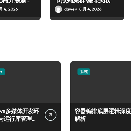
架构升级新实
节点到集群编排实战
月 4, 2026
dawei
8 月 4, 2026
ws
系统
ows多媒体开发环
容器编排底层逻辑深度
与运行库管理指
解析