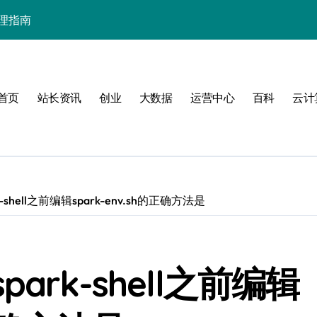
管理指南
首页
站长资讯
创业
大数据
运营中心
百科
云计
要
营
rk-shell之前编辑spark-env.sh的正确方法是
实践
spark-shell之前编辑