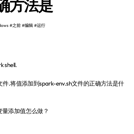
的正确方法是
dows
#
之前
#
编辑
#
运行
hell.
sh文件.将值添加到spark-env.sh文件的正确方法是什
ORY变量添加值怎么做？