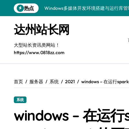
跳
热点
Windows多媒体开发环境搭建与运行库
转
到
容器编排底层逻辑深度解析
内
达州站长网
容
Windows微服务网关运行库高效配置指南
网站构建全解析：框架选型与设计模式精
大型站长资讯类网站！
https://www.0818zz.com
Windows下大数据运行库高效部署与管理
漏洞精准定位与快速修复实战指南
外闻洞察促跨界融合，科技赋能站长新运
首页
服务器
系统
2021
windows – 在运行spa
容器化部署与智能编排：系统架构升级新
系统
Windows精简运行库与高效架构设计
windows – 在运行
Windows下鸿蒙运行库配置全解析