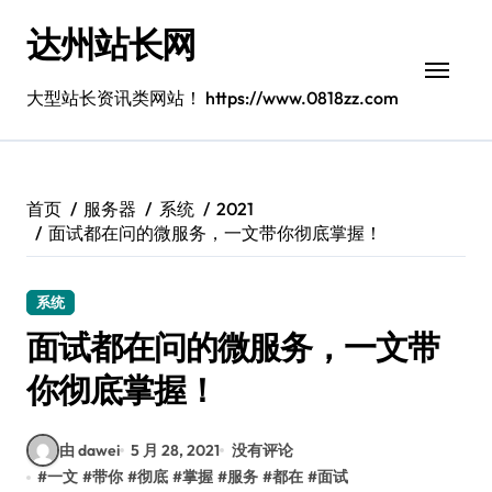
跳
达州站长网
转
到
内
大型站长资讯类网站！ https://www.0818zz.com
容
首页
服务器
系统
2021
面试都在问的微服务，一文带你彻底掌握！
系统
面试都在问的微服务，一文带
你彻底掌握！
由 dawei
5 月 28, 2021
没有评论
#
一文
#
带你
#
彻底
#
掌握
#
服务
#
都在
#
面试