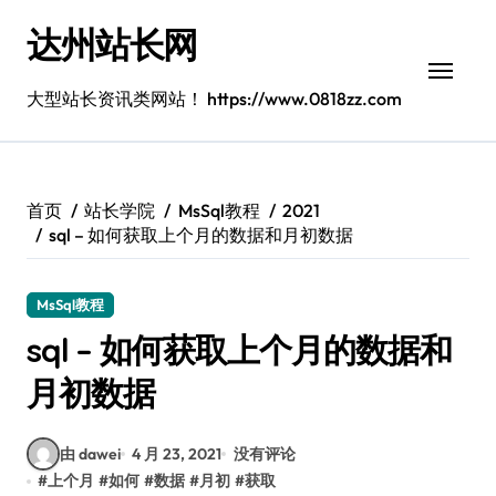
跳
达州站长网
转
到
内
大型站长资讯类网站！ https://www.0818zz.com
容
首页
站长学院
MsSql教程
2021
sql – 如何获取上个月的数据和月初数据
MsSql教程
sql – 如何获取上个月的数据和
月初数据
由 dawei
4 月 23, 2021
没有评论
#
上个月
#
如何
#
数据
#
月初
#
获取