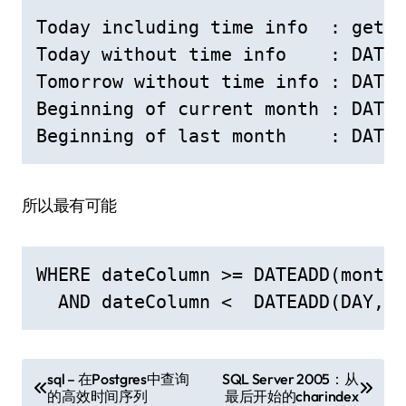
Today including time info  : getda
Today without time info    : DATEA
Tomorrow without time info : DATEA
Beginning of current month : DATEA
Beginning of last month    : DATEA
所以最有可能
WHERE dateColumn >= DATEADD(month,
  AND dateColumn <  DATEADD(DAY,1)
文
sql – 在Postgres中查询
SQL Server 2005：从
的高效时间序列
最后开始的charindex
章