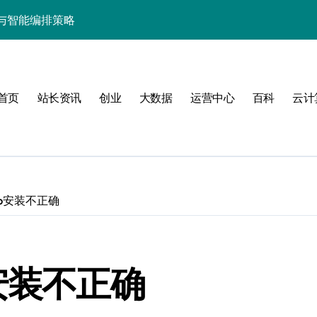
与智能编排策略
构的技术科技实践
架构设计实践
首页
站长资讯
创业
大数据
运营中心
百科
云计
排优化实践调研
管理指南
qldb安装不正确
要
db安装不正确
智能编排提效革新