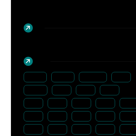
广告
云标签
Linux
Mysql
Windows
中国
云计算
什么
介绍
企业
优化
使用
分析
办法
华为
发布
哪些
处理
如何
安全
实现
小米
应用
微软
怎么