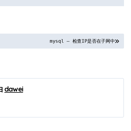
mysql – 检查IP是否在子网中
由
dawei
相关言论仅代表作者个人观点绝非权威，不代表本站立场。
：bqsm@foxmail.com，我们将及时予以处理。