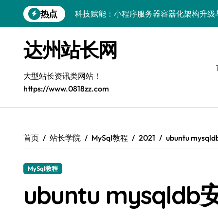
跳
热点
科技赋能：小程序服务器容器化架构升级
转
到
客户端协同视角下系统级容器部署编排架
内
达州站长网
容
容器与编排驱动：多媒体系统服务器高效
科技赋能部署：服务器端容器化部署与编
大型站长资讯类网站！
https://www.0818zz.com
Windows下鸿蒙运行库配置全解析
Windows多媒体开发环境搭建与运行库
容器编排底层逻辑深度解析
首页
站长学院
MySql教程
2021
ubuntu mys
Windows微服务网关运行库高效配置指南
MySql教程
网站构建全解析：框架选型与设计模式精
ubuntu mysql
API开发实战：小程序后端容器化与K8s