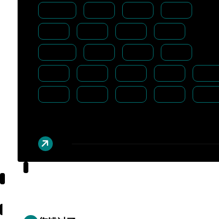
怎么办
怎样
手机
技术
排名
支持
数据
方法
是什么
智能
用户
电脑
百度
系统
网站
网络
联网
芯片
苹果
解决
设置
问题
广告