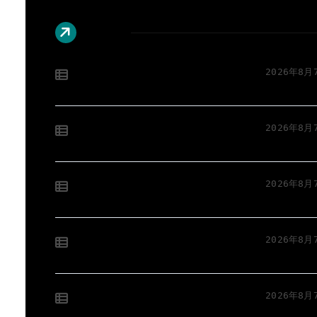
最新文章
API开发实战：小程序后端容器化与
2026年8月
K8s智能编排提效革新
科技赋能：小程序服务器容器化架构
2026年8月
升级与智能编排策略
客户端协同视角下系统级容器部署编
2026年8月
排架构的技术科技实践
容器与编排驱动：多媒体系统服务器
2026年8月
高效架构设计实践
科技赋能部署：服务器端容器化部署
2026年8月
与编排优化实践调研