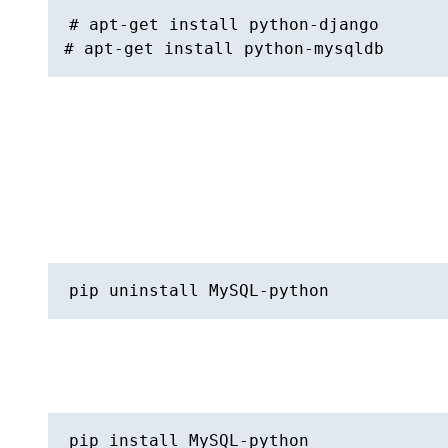
# apt-get install python-django

最佳答案
我有同样的问题,我的virtualenv被打破了,当我
我只是跑(当我的活动时)
然后重新安装它