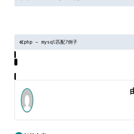
之后再次工作正常.
文
php – mysql匹配?例子
章
导
航
【声明】：达州站长网内容转载自互联网，其
如您发现内容存在版权问题，请提交相关链接至邮箱