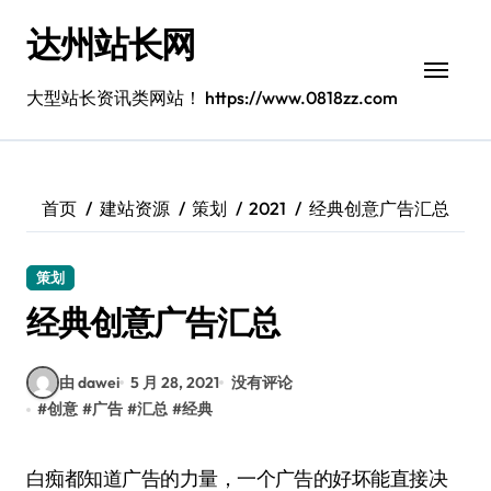
跳
达州站长网
转
到
内
大型站长资讯类网站！ https://www.0818zz.com
容
首页
建站资源
策划
2021
经典创意广告汇总
策划
经典创意广告汇总
由 dawei
5 月 28, 2021
没有评论
#
创意
#
广告
#
汇总
#
经典
白痴都知道广告的力量，一个广告的好坏能直接决