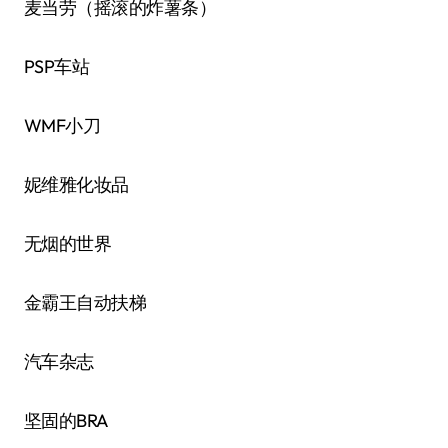
麦当劳（摇滚的炸薯条）
PSP车站
WMF小刀
妮维雅化妆品
无烟的世界
金霸王自动扶梯
汽车杂志
坚固的BRA