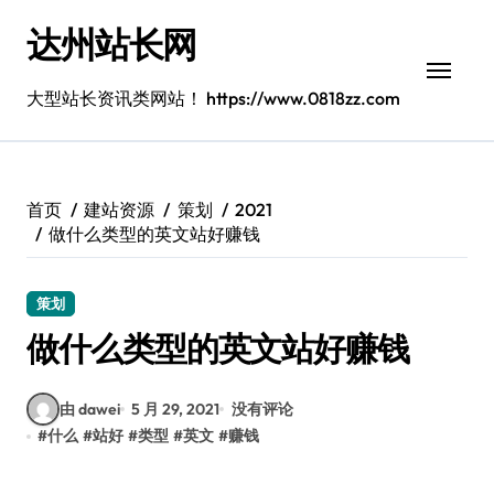
跳
达州站长网
转
到
内
大型站长资讯类网站！ https://www.0818zz.com
容
首页
建站资源
策划
2021
做什么类型的英文站好赚钱
策划
做什么类型的英文站好赚钱
由 dawei
5 月 29, 2021
没有评论
#
什么
#
站好
#
类型
#
英文
#
赚钱