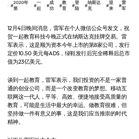
2020年
一
成
教
登
纳斯达
迎
雷
#
#
#
#
#
#
#
#
第
起
功
育
陆
克
来
军
12月4日晚间消息，雷军在个人微信公众号发文，祝
贺一起教育科技今晚正式在纳斯达克挂牌交易。雷
军表示，这是顺为资本今年上市的第8家公司，发行
定价10.50 美元每ADS，绿鞋发行后完全稀释后总市
值为23亿美元。
谈到一起教育，雷军表示，我们投资的不是一家普
通的创业公司，而是一个改变教育的梦想。移动互
联网这一代人，平等、高效、便捷地接受高质量的
教育，可能是生活中最大的幸运。做教育很难，但
坚持做一件有意义的事，这是我们应当推崇的时代
精神。