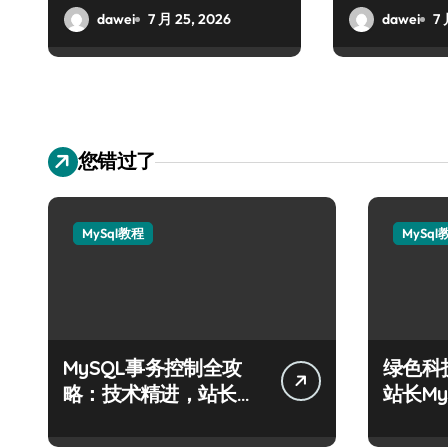
dawei
7 月 25, 2026
dawei
7 
您错过了
MySql教程
MySql
MySQL事务控制全攻
绿色科
略：技术精进，站长运
站长M
维科技新篇
阶实战