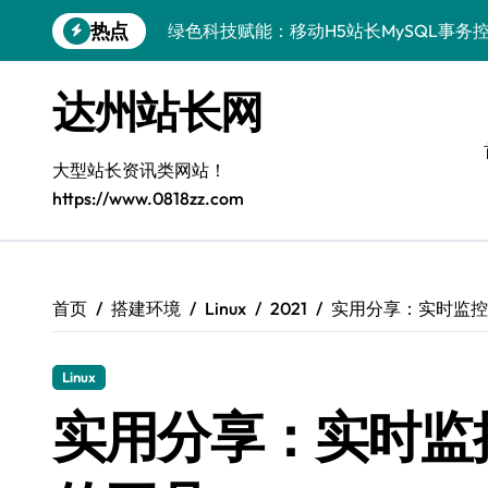
跳
热点
绿色科技赋能：移动H5站长MySQL事务
转
到
Go语言赋能MySQL事务控制：实战解析
内
达州站长网
容
iOS开发进阶：MySQL事务处理科技实
MySQL事务处理揭秘：科技赋能下的高
大型站长资讯类网站！
https://www.0818zz.com
VR开发进阶：MySQL事务控制揭秘与科
VR数据管理新突破：MySQL事务控制科
边缘AI视角：MySQL事务控制与安全优
首页
搭建环境
Linux
2021
实用分享：实时监控L
MySQL进阶实战：解锁后端事务处理与
Linux
数据安全视角：MySQL事务控制技术解
实用分享：实时监控
MySQL事务控制全攻略：技术精进，站