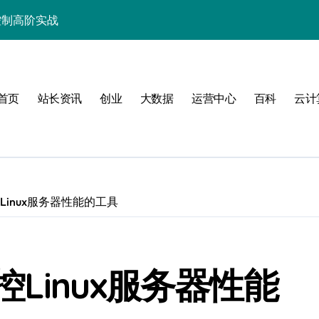
控制高阶实战
与科技优化秘籍
战，技术跃升指南
首页
站长资讯
创业
大数据
运营中心
百科
云计
效控制策略全解析
技实战精粹
技赋能性能跃升
化技术实战精要
inux服务器性能的工具
科技驱动的性能优化
析与站长实战秘籍
Linux服务器性能
长运维科技新篇