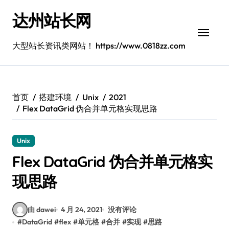
跳
达州站长网
转
到
内
大型站长资讯类网站！ https://www.0818zz.com
容
首页
搭建环境
Unix
2021
Flex DataGrid 伪合并单元格实现思路
Unix
Flex DataGrid 伪合并单元格实
现思路
由 dawei
4 月 24, 2021
没有评论
#
DataGrid
#
flex
#
单元格
#
合并
#
实现
#
思路