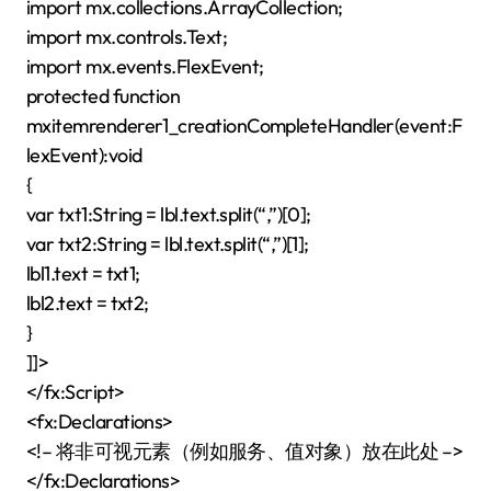
import mx.collections.ArrayCollection;
import mx.controls.Text;
import mx.events.FlexEvent;
protected function
mxitemrenderer1_creationCompleteHandler(event:F
lexEvent):void
{
var txt1:String = lbl.text.split(“,”)[0];
var txt2:String = lbl.text.split(“,”)[1];
lbl1.text = txt1;
lbl2.text = txt2;
}
]]>
</fx:Script>
<fx:Declarations>
<!– 将非可视元素（例如服务、值对象）放在此处 –>
</fx:Declarations>