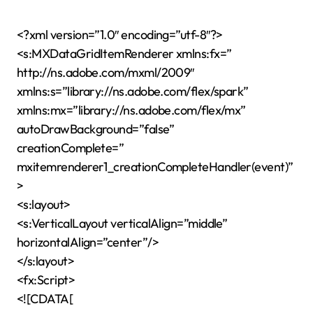
<?xml version=”1.0″ encoding=”utf-8″?>
<s:MXDataGridItemRenderer xmlns:fx=”
http://ns.adobe.com/mxml/2009″
xmlns:s=”library://ns.adobe.com/flex/spark”
xmlns:mx=”library://ns.adobe.com/flex/mx”
autoDrawBackground=”false”
creationComplete=”
mxitemrenderer1_creationCompleteHandler(event)”
>
<s:layout>
<s:VerticalLayout verticalAlign=”middle”
horizontalAlign=”center”/>
</s:layout>
<fx:Script>
<![CDATA[