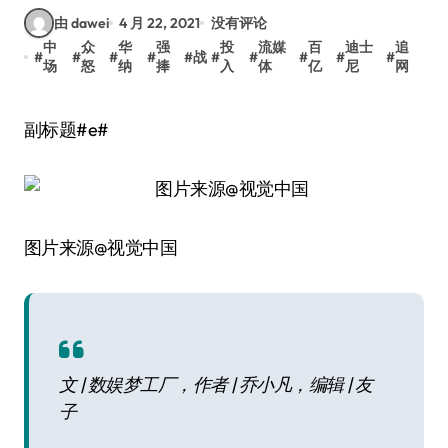
由 dawei
4 月 22, 2021
没有评论
中
众
华
强
投
流媒
百
迪士
追
#
#
#
#
#
战
#
#
#
#
#
场
怒
纳
捧
入
体
亿
尼
网
副标题#e#
图片来源@视觉中国
文 | 数娱梦工厂，作者 | 乔小凡，编辑 | 友
子