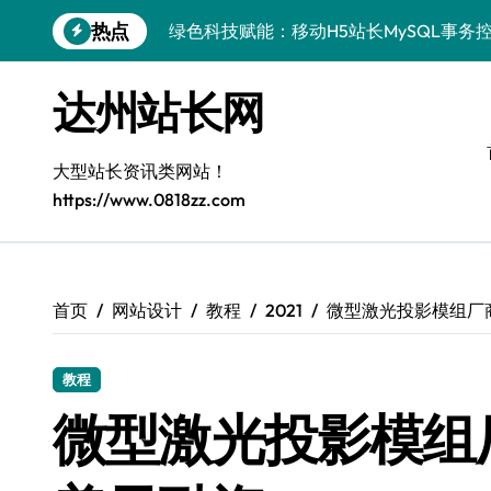
跳
热点
绿色科技赋能：移动H5站长MySQL事务
转
到
Go语言赋能MySQL事务控制：实战解析
内
达州站长网
容
iOS开发进阶：MySQL事务处理科技实
MySQL事务处理揭秘：科技赋能下的高
大型站长资讯类网站！
https://www.0818zz.com
VR开发进阶：MySQL事务控制揭秘与科
VR数据管理新突破：MySQL事务控制科
边缘AI视角：MySQL事务控制与安全优
首页
网站设计
教程
2021
微型激光投影模组厂商T
MySQL进阶实战：解锁后端事务处理与
教程
数据安全视角：MySQL事务控制技术解
微型激光投影模组厂商
MySQL事务控制全攻略：技术精进，站