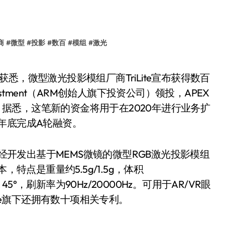
商
#
微型
#
投影
#
数百
#
模组
#
激光
nvestment（ARM创始人旗下投资公司）领投，APEX
artners跟投。据悉，这笔新的资金将用于在2020年进行业务扩
年底完成A轮融资。
ite已经开发出基于MEMS微镜的微型RGB激光投影模组
本，特点是重量约5.5g/1.5g，体积
5° X 45°，刷新率为90Hz/20000Hz。可用于AR/VR眼
ite旗下还拥有数十项相关专利。