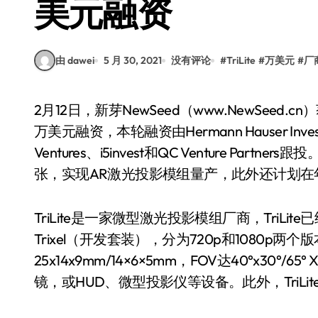
美元融资
由 dawei
5 月 30, 2021
没有评论
#
TriLite
#
万美元
#
厂
2月12日，新芽NewSeed（www.NewSeed.cn）获悉，微型激光投影模组厂商TriLite宣布获得数百
万美元融资，本轮融资由Hermann Hauser I
Ventures、i5invest和QC Venture P
张，实现AR激光投影模组量产，此外还计划在
TriLite是一家微型激光投影模组厂商，TriL
Trixel（开发套装），分为720p和1080p两个版
25x14x9mm/14×6×5mm，FOV达40°x30°/6
镜，或HUD、微型投影仪等设备。此外，TriL