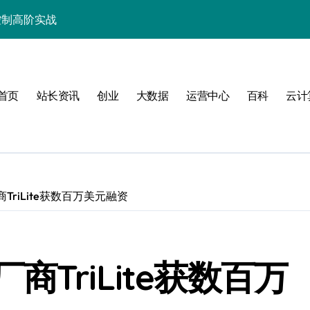
控制高阶实战
与科技优化秘籍
战，技术跃升指南
首页
站长资讯
创业
大数据
运营中心
百科
云计
效控制策略全解析
技实战精粹
技赋能性能跃升
化技术实战精要
riLite获数百万美元融资
科技驱动的性能优化
析与站长实战秘籍
TriLite获数百万
长运维科技新篇