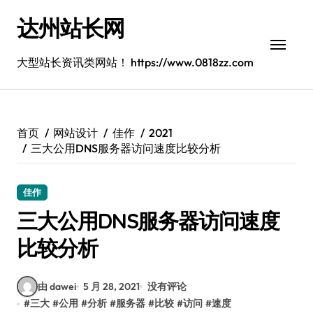
跳
达州站长网
转
到
内
大型站长资讯类网站！ https://www.0818zz.com
容
首页
网站设计
佳作
2021
三大公用DNS服务器访问速度比较分析
佳作
三大公用DNS服务器访问速度
比较分析
由 dawei
5 月 28, 2021
没有评论
#
三大
#
公用
#
分析
#
服务器
#
比较
#
访问
#
速度