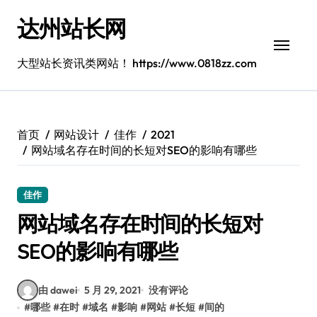
跳
达州站长网
转
到
内
大型站长资讯类网站！ https://www.0818zz.com
容
首页
网站设计
佳作
2021
网站域名存在时间的长短对SEO的影响有哪些
佳作
网站域名存在时间的长短对
SEO的影响有哪些
由 dawei
5 月 29, 2021
没有评论
#
哪些
#
在时
#
域名
#
影响
#
网站
#
长短
#
间的