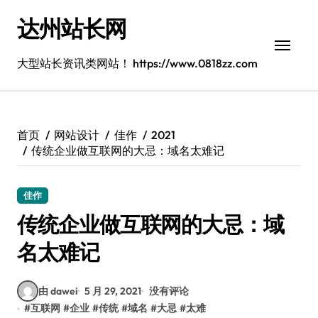
跳
达州站长网
转
到
内
大型站长资讯类网站！ https://www.0818zz.com
容
首页
网站设计
佳作
2021
传统企业做互联网的大忌：域名太难记
佳作
传统企业做互联网的大忌：域
名太难记
由 dawei
5 月 29, 2021
没有评论
#
互联网
#
企业
#
传统
#
域名
#
大忌
#
太难