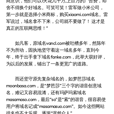
商意识，他们可以1天花几十万,上百万的广告费，却
舍不得换个好域名。可笑可笑！雷军做小米公司，
第一步就是选择小米商标，购买xiaomi.com域名。雷
军说过，域名拿不下来，公司就不要做了！ 这才是
真正的互联网思维！”
如凡客，原域名vancl.com被吐槽多年，然陈年
不为所动，固执地坚守着这一域名多年，直到今
年，终于出手拿下域名fanke.com，此举大获好评，
为以后的发展，铺出了一条更宽广的道路。
而还坚守原先复杂域名的，如梦芭莎域名
moonbasa.com，是“梦芭莎”三个字的谐音创意域
名，难记又容易混淆，还有玛萨玛索域名
masamaso.com，最后“so”是“索”的谐音，很容易使
用户将域名记成“masamasuo.com”。如今这些网站
排名也不太乐观，逐渐“泯然众人”。