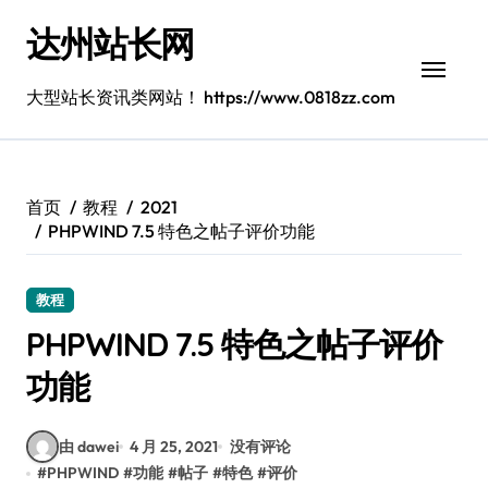
跳
达州站长网
转
到
内
大型站长资讯类网站！ https://www.0818zz.com
容
首页
教程
2021
PHPWIND 7.5 特色之帖子评价功能
教程
PHPWIND 7.5 特色之帖子评价
功能
由 dawei
4 月 25, 2021
没有评论
#
PHPWIND
#
功能
#
帖子
#
特色
#
评价