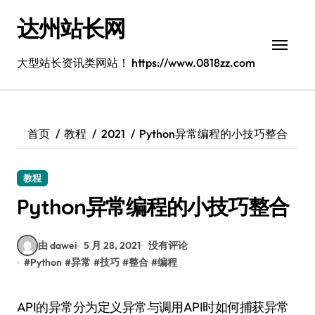
跳
达州站长网
转
到
内
大型站长资讯类网站！ https://www.0818zz.com
容
首页
教程
2021
Python异常编程的小技巧整合
教程
Python异常编程的小技巧整合
由 dawei
5 月 28, 2021
没有评论
#
Python
#
异常
#
技巧
#
整合
#
编程
API的异常分为定义异常与调用API时如何捕获异常