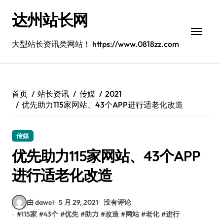
跳
达州站长网
转
到
内
大型站长资讯类网站！ https://www.0818zz.com
容
首页
站长资讯
传媒
2021
优先助力115家网站、43个APP进行适老化改造
传媒
优先助力115家网站、43个APP
进行适老化改造
由 dawei
5 月 29, 2021
没有评论
#
115家
#
43个
#
优先
#
助力
#
改造
#
网站
#
老化
#
进行