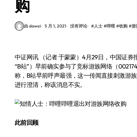
购
由 dawei
5 月 1, 2021
没有评论
#
人士
#
哔哩
#
收购
#
游
中证网讯 （记者 于蒙蒙）4月29日，中国证
“B站”）早前确实参与了竞标游族网络（002
称，B站早前呼声最强，这一传闻直接刺激游族
进行澄清，称该消息不实。
此前回顾