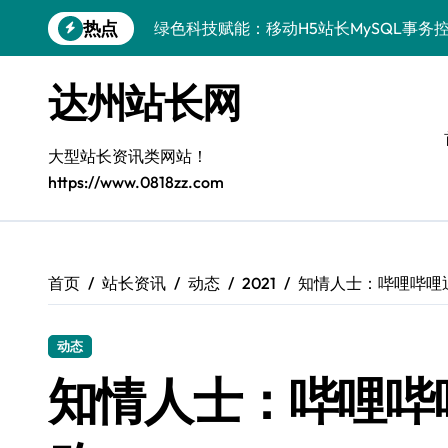
跳
绿色科技赋能：移动H5站长MySQL事务
热点
转
到
Go语言赋能MySQL事务控制：实战解析
内
达州站长网
iOS开发进阶：MySQL事务处理科技实
容
MySQL事务处理揭秘：科技赋能下的高
大型站长资讯类网站！
VR开发进阶：MySQL事务控制揭秘与科
https://www.0818zz.com
VR数据管理新突破：MySQL事务控制科
边缘AI视角：MySQL事务控制与安全优
首页
站长资讯
动态
2021
知情人士：哔哩哔哩
MySQL进阶实战：解锁后端事务处理与
数据安全视角：MySQL事务控制技术解
动态
MySQL事务控制全攻略：技术精进，站
知情人士：哔哩哔