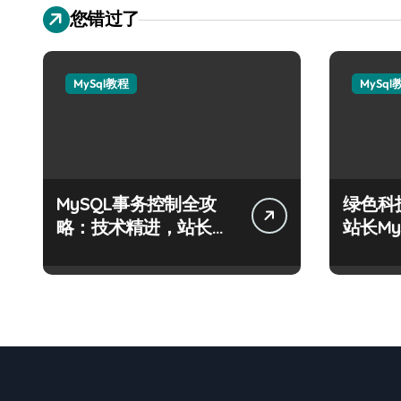
您错过了
MySql教程
MySql
MySQL事务控制全攻
绿色科
略：技术精进，站长运
站长M
维科技新篇
阶实战