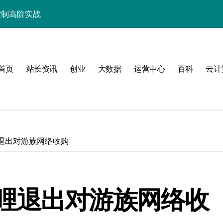
控制高阶实战
与科技优化秘籍
战，技术跃升指南
效控制策略全解析
首页
站长资讯
创业
大数据
运营中心
百科
云计
技实战精粹
技赋能性能跃升
化技术实战精要
退出对游族网络收购
科技驱动的性能优化
析与站长实战秘籍
长运维科技新篇
哩退出对游族网络收