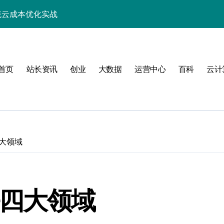
统云成本优化实战
编排优化实践
开启系统优化新航道
首页
站长资讯
创业
大数据
运营中心
百科
云计
资源高效利用实战
务器新实践
性能科技新生态
服务器运维新范式
大领域
全革新实战
优化新引擎
好四大领域
类效能跃升新路径