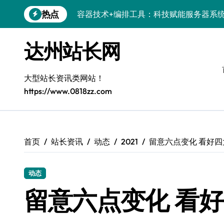
跳
热点
容器技术+编排工具：科技赋能服务器系
转
到
深度学习系统容器化部署：技术驱动下的
内
达州站长网
容
容器技术与编排工具深度融合，科技赋能
科技赋能：多媒体系统容器化编排优化与
大型站长资讯类网站！
https://www.0818zz.com
鸿蒙容器化部署：科技赋能，高效编排服
容器技术融合智能编排，铸就后端运维高
量子科技赋能：系统智优与容器编排重构
首页
站长资讯
动态
2021
留意六点变化 看好四
容器化与智能编排：科技赋能系统架构安
动态
容器部署与编排：科技赋能服务器端系统
留意六点变化 看
基于系统优化的容器编排策略：服务器分