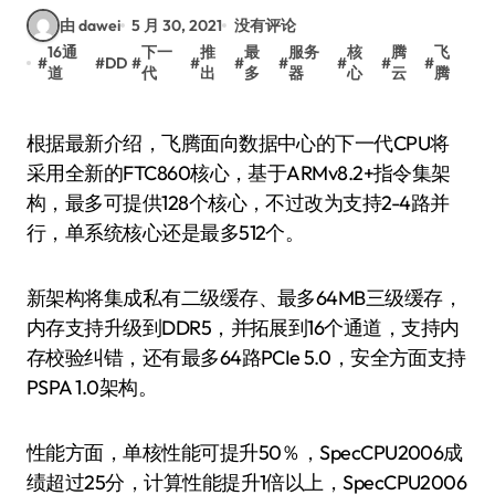
由 dawei
5 月 30, 2021
没有评论
16通
下一
推
最
服务
核
腾
飞
#
#
DD
#
#
#
#
#
#
#
道
代
出
多
器
心
云
腾
根据最新介绍，飞腾面向数据中心的下一代CPU将
采用全新的FTC860核心，基于ARMv8.2+指令集架
构，最多可提供128个核心，不过改为支持2-4路并
行，单系统核心还是最多512个。
新架构将集成私有二级缓存、最多64MB三级缓存，
内存支持升级到DDR5，并拓展到16个通道，支持内
存校验纠错，还有最多64路PCIe 5.0，安全方面支持
PSPA 1.0架构。
性能方面，单核性能可提升50％，SpecCPU2006成
绩超过25分，计算性能提升1倍以上，SpecCPU2006