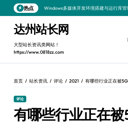
跳
热点
转
容器编排底层逻辑深度解析
到
内
Windows微服务网关运行库高效配置指南
达州站长网
容
网站构建全解析：框架选型与设计模式精
大型站长资讯类网站！
Windows下大数据运行库高效部署与管理
https://www.0818zz.com
漏洞精准定位与快速修复实战指南
外闻洞察促跨界融合，科技赋能站长新运
容器化部署与智能编排：系统架构升级新
首页
站长资讯
评论
2021
有哪些行业正在被5
Windows精简运行库与高效架构设计
评论
Windows下鸿蒙运行库配置全解析
有哪些行业正在被