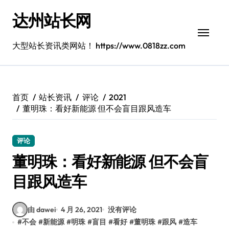
跳
达州站长网
转
到
内
大型站长资讯类网站！ https://www.0818zz.com
容
首页
站长资讯
评论
2021
董明珠：看好新能源 但不会盲目跟风造车
评论
董明珠：看好新能源 但不会盲
目跟风造车
由 dawei
4 月 26, 2021
没有评论
#
不会
#
新能源
#
明珠
#
盲目
#
看好
#
董明珠
#
跟风
#
造车