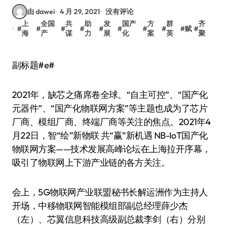
由 dawei
4 月 29, 2021
没有评论
上
全国
共
助
发
国产
方
群
齐
#
#
#
#
#
#
#
#
#
赋
#
海
产
谋
力
展
化
案
英
聚
副标题#e#
2021年，缺芯之痛席卷全球。“自主可控”、“国产化
元器件”、“国产化物联网方案”等主题也成为了芯片
厂商、模组厂商、终端厂商等关注的焦点。2021年4
月22日，智“绘”新物联 共“赢”新机遇 NB-IoT国产化
物联网方案——技术发展高峰论坛在上海拉开序幕，
吸引了物联网上下游产业链的各方关注。
会上，5G物联网产业联盟秘书长解运洲作为主持人
开场，中移物联网智能模组部副总经理薛少杰
（左）、芯翼信息科技高级副总裁李剑（右）分别