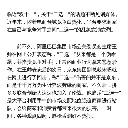
临近“双十一”，关于“二选一”的话题不断见诸媒体。
近年来，随着电商领域竞争白热化，平台要求商家
在自己与竞争对手之间“二选一”的乱象愈演愈烈。
前不久，阿里巴巴集团市场公关委员会主席王
帅在网上公开表态称，“二选一”从来都是一个伪命
题，并指责竞争对手把正常的商业行为拿来恶意炒
作。在王帅表态后的次日，京东集团副总裁宋旸就
在网上进行了回击，称“二选一”伤害的并不是京东，
而是千千万万为生计奔波劳碌的商家。不久后，拼
多多联合创始人达达也加入了论战。他痛斥“二选一”
是大平台利用手中的市场支配地位强迫商家进行站
队，会给商家和消费者都带来很大的损害。一时
间，各种观点四起，唇枪舌剑好不热闹。