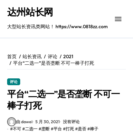
跳
达州站长网
转
到
内
大型站长资讯类网站！ https://www.0818zz.com
容
首页
站长资讯
评论
2021
平台“二选一”是否垄断 不可一棒子打死
评论
平台“二选一”是否垄断 不可一
棒子打死
由 dawei
5 月 30, 2021
没有评论
#
不可
#
二选一
#
垄断
#
平台
#
打死
#
是否
#
棒子