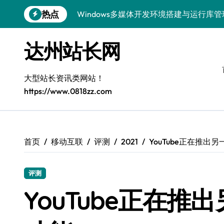
跳
热点
Windows多媒体开发环境搭建与运行库
转
到
容器编排底层逻辑深度解析
内
达州站长网
容
Windows微服务网关运行库高效配置指南
网站构建全解析：框架选型与设计模式精
大型站长资讯类网站！
https://www.0818zz.com
Windows下大数据运行库高效部署与管理
漏洞精准定位与快速修复实战指南
外闻洞察促跨界融合，科技赋能站长新运
首页
移动互联
评测
2021
YouTube正在推出
容器化部署与智能编排：系统架构升级新
评测
Windows精简运行库与高效架构设计
YouTube正在
Windows下鸿蒙运行库配置全解析