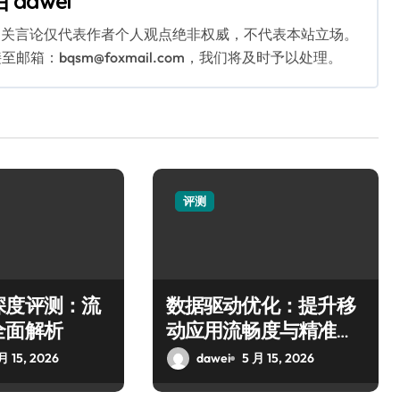
由
dawei
相关言论仅代表作者个人观点绝非权威，不代表本站立场。
：bqsm@foxmail.com，我们将及时予以处理。
评测
深度评测：流
数据驱动优化：提升移
全面解析
动应用流畅度与精准控
制评测
月 15, 2026
dawei
5 月 15, 2026