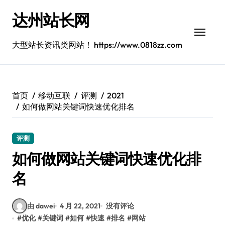
跳
达州站长网
转
到
内
大型站长资讯类网站！ https://www.0818zz.com
容
首页
移动互联
评测
2021
如何做网站关键词快速优化排名
评测
如何做网站关键词快速优化排
名
由 dawei
4 月 22, 2021
没有评论
#
优化
#
关键词
#
如何
#
快速
#
排名
#
网站