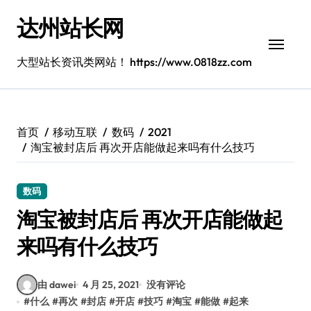
跳
达州站长网
转
到
内
大型站长资讯类网站！ https://www.0818zz.com
容
首页
移动互联
数码
2021
淘宝被封店后 再次开店能做起来吗有什么技巧
数码
淘宝被封店后 再次开店能做起
来吗有什么技巧
由 dawei
4 月 25, 2021
没有评论
#
什么
#
再次
#
封店
#
开店
#
技巧
#
淘宝
#
能做
#
起来